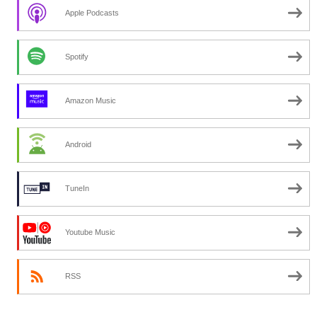
Apple Podcasts
Spotify
Amazon Music
Android
TuneIn
Youtube Music
RSS