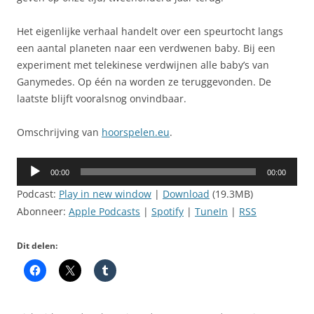
Het eigenlijke verhaal handelt over een speurtocht langs
een aantal planeten naar een verdwenen baby. Bij een
experiment met telekinese verdwijnen alle baby’s van
Ganymedes. Op één na worden ze teruggevonden. De
laatste blijft vooralsnog onvindbaar.
Omschrijving van
hoorspelen.eu
.
Audiospeler
00:00
00:00
Podcast:
Play in new window
|
Download
(19.3MB)
Abonneer:
Apple Podcasts
|
Spotify
|
TuneIn
|
RSS
Dit delen: