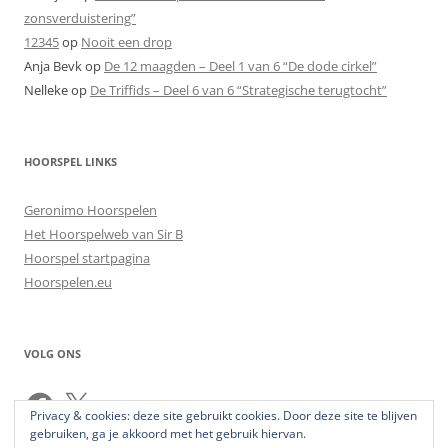
zonsverduistering”
12345
op
Nooit een drop
Anja Bevk
op
De 12 maagden – Deel 1 van 6 “De dode cirkel”
Nelleke
op
De Triffids – Deel 6 van 6 “Strategische terugtocht”
HOORSPEL LINKS
Geronimo Hoorspelen
Het Hoorspelweb van Sir B
Hoorspel startpagina
Hoorspelen.eu
VOLG ONS
Facebook
X
Privacy & cookies: deze site gebruikt cookies. Door deze site te blijven
gebruiken, ga je akkoord met het gebruik hiervan.