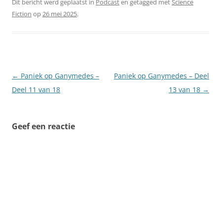
Dit bericht werd geplaatst in
Podcast
en getagged met
Science
Fiction
op
26 mei 2025
.
Berichtnavigatie
←
Paniek op Ganymedes –
Paniek op Ganymedes – Deel
Deel 11 van 18
13 van 18
→
Geef een reactie