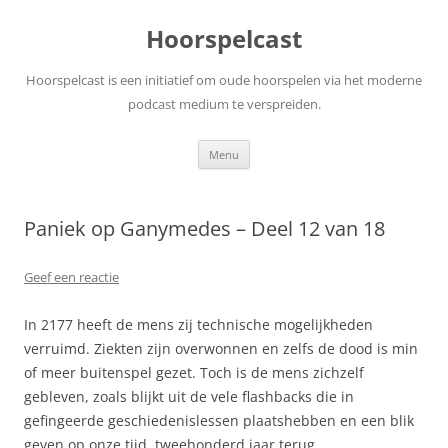
Ga
naar
Hoorspelcast
de
inhoud
Hoorspelcast is een initiatief om oude hoorspelen via het moderne
podcast medium te verspreiden.
Menu
Paniek op Ganymedes – Deel 12 van 18
Geef een reactie
In 2177 heeft de mens zij technische mogelijkheden
verruimd. Ziekten zijn overwonnen en zelfs de dood is min
of meer buitenspel gezet. Toch is de mens zichzelf
gebleven, zoals blijkt uit de vele flashbacks die in
gefingeerde geschiedenislessen plaatshebben en een blik
geven op onze tijd, tweehonderd jaar terug.