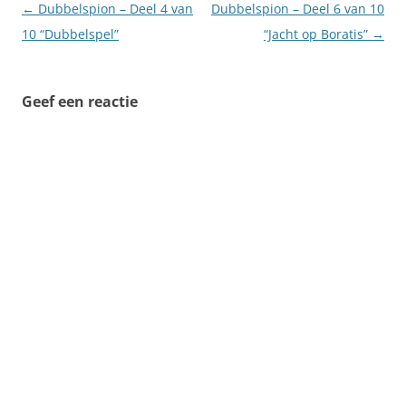
Berichtnavigatie
←
Dubbelspion – Deel 4 van
Dubbelspion – Deel 6 van 10
10 “Dubbelspel”
“Jacht op Boratis”
→
Geef een reactie