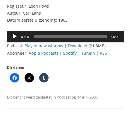
Regisseur: Léon Povel
Auteur: Carl Lans
Datum eerste uitzending: 1963
Audiospeler
00:00
00:00
Podcast:
Play in new window
|
Download
(21.8MB)
Abonneer:
Apple Podcasts
|
Spotify
|
TuneIn
|
RSS
Dit delen:
Dit bericht werd geplaatst in
Podcast
op
14 juni 2007
.