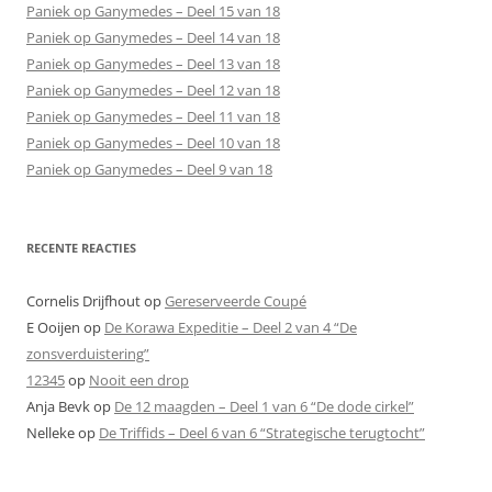
Paniek op Ganymedes – Deel 15 van 18
Paniek op Ganymedes – Deel 14 van 18
Paniek op Ganymedes – Deel 13 van 18
Paniek op Ganymedes – Deel 12 van 18
Paniek op Ganymedes – Deel 11 van 18
Paniek op Ganymedes – Deel 10 van 18
Paniek op Ganymedes – Deel 9 van 18
RECENTE REACTIES
Cornelis Drijfhout
op
Gereserveerde Coupé
E Ooijen
op
De Korawa Expeditie – Deel 2 van 4 “De
zonsverduistering”
12345
op
Nooit een drop
Anja Bevk
op
De 12 maagden – Deel 1 van 6 “De dode cirkel”
Nelleke
op
De Triffids – Deel 6 van 6 “Strategische terugtocht”