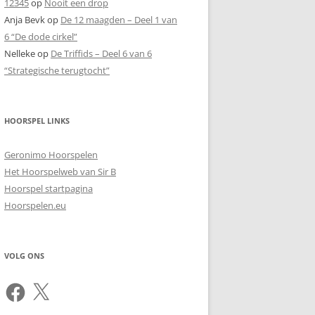
12345
op
Nooit een drop
Anja Bevk
op
De 12 maagden – Deel 1 van
6 “De dode cirkel”
Nelleke
op
De Triffids – Deel 6 van 6
“Strategische terugtocht”
HOORSPEL LINKS
Geronimo Hoorspelen
Het Hoorspelweb van Sir B
Hoorspel startpagina
Hoorspelen.eu
VOLG ONS
Facebook
X