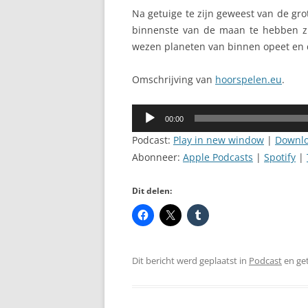
Na getuige te zijn geweest van de gr
binnenste van de maan te hebben zi
wezen planeten van binnen opeet en da
Omschrijving van
hoorspelen.eu
.
Audiospeler
00:00
Podcast:
Play in new window
|
Downl
Abonneer:
Apple Podcasts
|
Spotify
|
Dit delen:
Dit bericht werd geplaatst in
Podcast
en ge