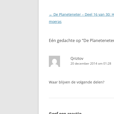
Berichtnavigatie
←
De Planeteneter – Deel 16 van 30: 
moeras
Eén gedachte op “
De Planeteneter 
Qriztov
20 december 2014 om 01:28
Waar blijven de volgende delen?
Geef een reactie