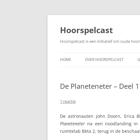
Ga
naar
de
Hoorspelcast
inhoud
Hoorspelcast is een initiatief om oude ho
HOME
OVER HOORSPELCAST
G
De Planeteneter – Deel 17
1 reactie
De astronauten John Doorn, Erica 
Planeteneter
na een noodlanding in 
ruimtelab Bèta 2, terug in de beschaa