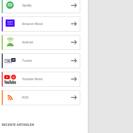
Spotify
Amazon Music
Android
TuneIn
Youtube Music
RSS
RECENTE ARTIKELEN