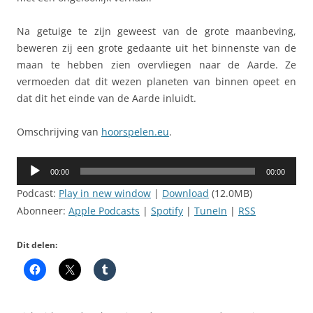
Na getuige te zijn geweest van de grote maanbeving,
beweren zij een grote gedaante uit het binnenste van de
maan te hebben zien overvliegen naar de Aarde. Ze
vermoeden dat dit wezen planeten van binnen opeet en
dat dit het einde van de Aarde inluidt.
Omschrijving van
hoorspelen.eu
.
Audiospeler
00:00
00:00
Podcast:
Play in new window
|
Download
(12.0MB)
Abonneer:
Apple Podcasts
|
Spotify
|
TuneIn
|
RSS
Dit delen: