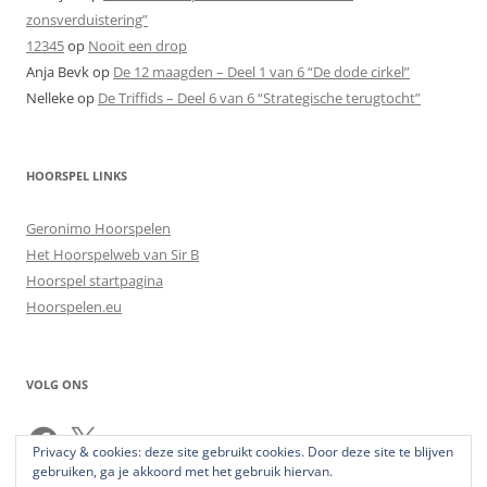
zonsverduistering”
12345
op
Nooit een drop
Anja Bevk
op
De 12 maagden – Deel 1 van 6 “De dode cirkel”
Nelleke
op
De Triffids – Deel 6 van 6 “Strategische terugtocht”
HOORSPEL LINKS
Geronimo Hoorspelen
Het Hoorspelweb van Sir B
Hoorspel startpagina
Hoorspelen.eu
VOLG ONS
Facebook
X
Privacy & cookies: deze site gebruikt cookies. Door deze site te blijven
gebruiken, ga je akkoord met het gebruik hiervan.