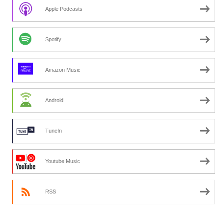
Apple Podcasts
Spotify
Amazon Music
Android
TuneIn
Youtube Music
RSS