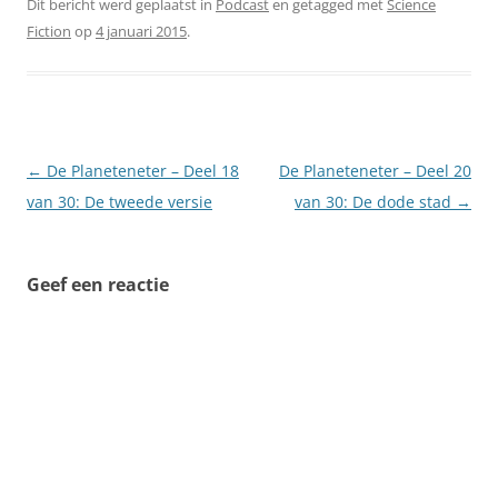
Dit bericht werd geplaatst in
Podcast
en getagged met
Science
Fiction
op
4 januari 2015
.
Berichtnavigatie
←
De Planeteneter – Deel 18
De Planeteneter – Deel 20
van 30: De tweede versie
van 30: De dode stad
→
Geef een reactie