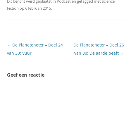
Dit bericht werd geplaatst in
Podcast
en getagged met
Science
Fiction
op
6 februari 2015
.
Berichtnavigatie
←
De Planeteneter – Deel 24
De Planeteneter – Deel 26
van 30: Vuur
van 30: De aarde beeft
→
Geef een reactie