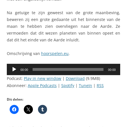
Na getuige te zijn geweest van de grote maanbeving,
beweren zij een grote gedaante uit het binnenste van de
maan te hebben zien overvliegen naar de Aarde. Ze
vermoeden dat dit wezen planeten van binnen opeet en
dat dit het einde van de Aarde inluidt.
Omschrijving van
hoorspelen.eu
.
Audiospeler
00:00
00:00
Podcast:
Play in new window
|
Download
(9.9MB)
Abonneer:
Apple Podcasts
|
Spotify
|
TuneIn
|
RSS
Dit delen: