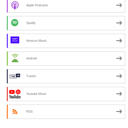
Apple Podcasts
Spotify
Amazon Music
Android
TuneIn
Youtube Music
RSS