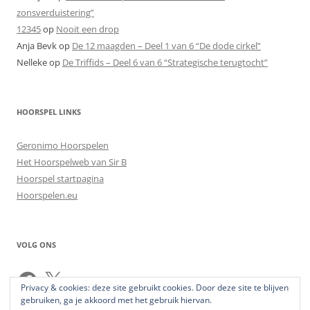
zonsverduistering”
12345
op
Nooit een drop
Anja Bevk
op
De 12 maagden – Deel 1 van 6 “De dode cirkel”
Nelleke
op
De Triffids – Deel 6 van 6 “Strategische terugtocht”
HOORSPEL LINKS
Geronimo Hoorspelen
Het Hoorspelweb van Sir B
Hoorspel startpagina
Hoorspelen.eu
VOLG ONS
Facebook
X
Privacy & cookies: deze site gebruikt cookies. Door deze site te blijven
gebruiken, ga je akkoord met het gebruik hiervan.