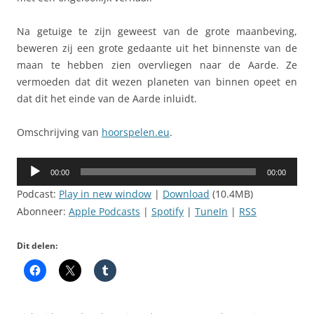
Na getuige te zijn geweest van de grote maanbeving,
beweren zij een grote gedaante uit het binnenste van de
maan te hebben zien overvliegen naar de Aarde. Ze
vermoeden dat dit wezen planeten van binnen opeet en
dat dit het einde van de Aarde inluidt.
Omschrijving van
hoorspelen.eu
.
Audiospeler
00:00
00:00
Podcast:
Play in new window
|
Download
(10.4MB)
Abonneer:
Apple Podcasts
|
Spotify
|
TuneIn
|
RSS
Dit delen: