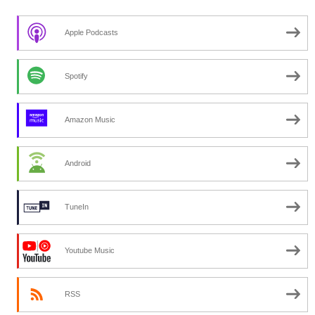
Apple Podcasts
Spotify
Amazon Music
Android
TuneIn
Youtube Music
RSS