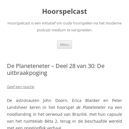
Ga
naar
Hoorspelcast
de
inhoud
Hoorspelcast is een initiatief om oude hoorspelen via het moderne
podcast medium te verspreiden.
Menu
De Planeteneter – Deel 28 van 30: De
uitbraakpoging
Geef een reactie
De astronauten John Doorn, Erica Blanker en Peter
Landsheer keren in het hoorspel
de Planeteneter
na een
noodlanding in het oerwoud van Brazilië, met hun capsule
van het ruimtelab Bèta 2, terug in de beschaafde wereld
met een ongelooflijk verhaal.