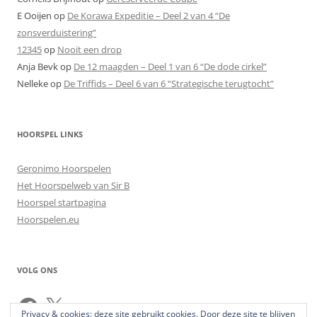
E Ooijen
op
De Korawa Expeditie – Deel 2 van 4 “De
zonsverduistering”
12345
op
Nooit een drop
Anja Bevk
op
De 12 maagden – Deel 1 van 6 “De dode cirkel”
Nelleke
op
De Triffids – Deel 6 van 6 “Strategische terugtocht”
HOORSPEL LINKS
Geronimo Hoorspelen
Het Hoorspelweb van Sir B
Hoorspel startpagina
Hoorspelen.eu
VOLG ONS
Facebook
X
Privacy & cookies: deze site gebruikt cookies. Door deze site te blijven