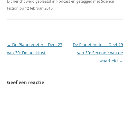
Dit bericht werd geplaatst in
Podcast
en getagged met
Science
Fiction
op
12 februari 2015
.
Berichtnavigatie
←
De Planeteneter – Deel 27
De Planeteneter – Deel 29
van 30: De hoekkast
van 30: Seconde van de
waarheid
→
Geef een reactie