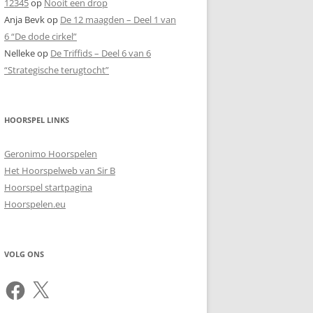
12345
op
Nooit een drop
Anja Bevk
op
De 12 maagden – Deel 1 van
6 “De dode cirkel”
Nelleke
op
De Triffids – Deel 6 van 6
“Strategische terugtocht”
HOORSPEL LINKS
Geronimo Hoorspelen
Het Hoorspelweb van Sir B
Hoorspel startpagina
Hoorspelen.eu
VOLG ONS
Facebook
X