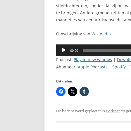
stiefdochter om, zonder dat zij het wi
te brengen. Andere groepen zitten a
mannetjes van een Afrikaanse dictato
Omschrijving van
Wikipedia
.
Audiospeler
00:00
Podcast:
Play in new window
|
Downl
Abonneer:
Apple Podcasts
|
Spotify
|
Dit delen:
Dit bericht werd geplaatst in
Podcast
en ge