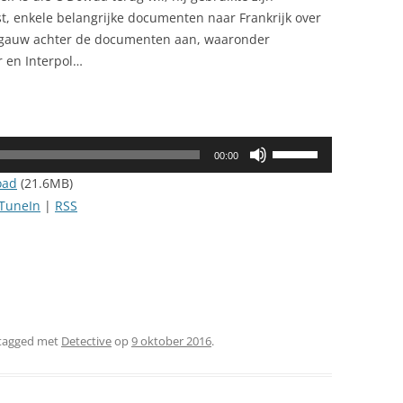
st, enkele belangrijke documenten naar Frankrijk over
l gauw achter de documenten aan, waaronder
r en Interpol…
Gebruik
00:00
Omhoog/Omlaag
oad
(21.6MB)
pijltoetsen
TuneIn
|
RSS
om
het
volume
te
verhogen
of
tagged met
Detective
op
9 oktober 2016
.
te
verlagen.