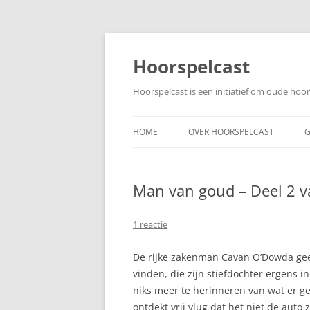
Ga
naar
de
Hoorspelcast
inhoud
Hoorspelcast is een initiatief om oude ho
HOME
OVER HOORSPELCAST
G
Man van goud – Deel 2 v
1 reactie
De rijke zakenman Cavan O’Dowda gee
vinden, die zijn stiefdochter ergens in
niks meer te herinneren van wat er g
ontdekt vrij vlug dat het niet de auto z