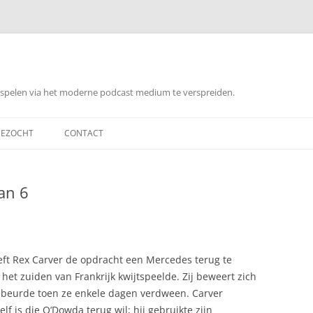
orspelen via het moderne podcast medium te verspreiden.
EZOCHT
CONTACT
an 6
ft Rex Carver de opdracht een Mercedes terug te
 het zuiden van Frankrijk kwijtspeelde. Zij beweert zich
ebeurde toen ze enkele dagen verdween. Carver
elf is die O’Dowda terug wil; hij gebruikte zijn