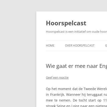
Ga
naar
de
Hoorspelcast
inhoud
Hoorspelcast is een initiatief om oude ho
HOME
OVER HOORSPELCAST
G
Wie gaat er mee naar Eng
Geef een reactie
Op het moment dat de Tweede Wereldo
in Frankrijk. Wanneer hij teruggaat n
mee te nemen. De tocht start op 11
strook Seine en Loire naar een pietep