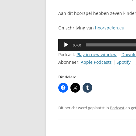
Aan dit hoorspel hebben zeven kinder
Omschrijving van
hoorspelen.eu
Audiospeler
00:00
Podcast:
Play in new window
|
Downl
Abonneer:
Apple Podcasts
|
Spotify
|
Dit delen:
Dit bericht werd geplaatst in
Podcast
en ge