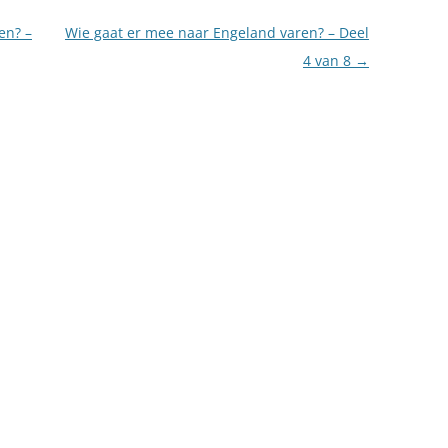
en? –
Wie gaat er mee naar Engeland varen? – Deel
4 van 8
→