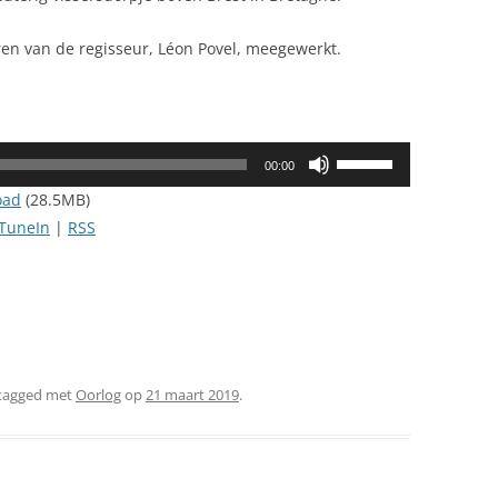
en van de regisseur, Léon Povel, meegewerkt.
Gebruik
00:00
Omhoog/Omlaag
oad
(28.5MB)
pijltoetsen
TuneIn
|
RSS
om
het
volume
te
verhogen
of
tagged met
Oorlog
op
21 maart 2019
.
te
verlagen.