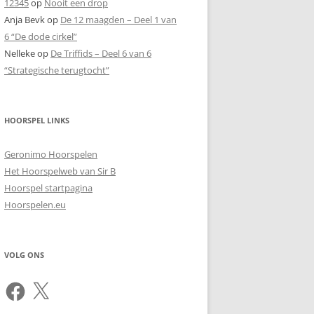
12345
op
Nooit een drop
Anja Bevk
op
De 12 maagden – Deel 1 van
6 “De dode cirkel”
Nelleke
op
De Triffids – Deel 6 van 6
“Strategische terugtocht”
HOORSPEL LINKS
Geronimo Hoorspelen
Het Hoorspelweb van Sir B
Hoorspel startpagina
Hoorspelen.eu
VOLG ONS
Facebook
X