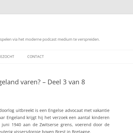
orspelen via het moderne podcast medium te verspreiden.
EZOCHT
CONTACT
eland varen? – Deel 3 van 8
orlog uitbreekt is een Engelse advocaat met vakantie
aar Engeland krijgt hij het verzoek een aantal kinderen
 juni 1940 aan de Zwitserse grens, voerend door de
euterig vissersdorpje boven Brest in Bretagne.