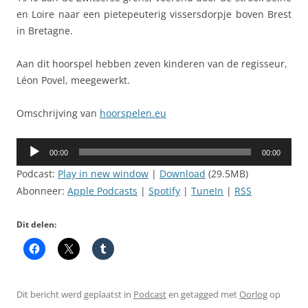
en Loire naar een pietepeuterig vissersdorpje boven Brest
in Bretagne.
Aan dit hoorspel hebben zeven kinderen van de regisseur,
Léon Povel, meegewerkt.
Omschrijving van
hoorspelen.eu
Audiospeler
00:00
00:00
Podcast:
Play in new window
|
Download
(29.5MB)
Abonneer:
Apple Podcasts
|
Spotify
|
TuneIn
|
RSS
Dit delen:
Dit bericht werd geplaatst in
Podcast
en getagged met
Oorlog
op