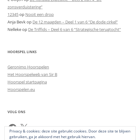
zonsverduistering”
12345
op
Nooit een drop
Anja Bevk
op
De 12 maagden – Deel 1 van 6 “De dode cirkel”
Nelleke
op
De Triffids – Deel 6 van 6 “Strategische terugtocht”
HOORSPEL LINKS
Geronimo Hoorspelen
Het Hoorspelweb van Sir B
Hoorspel startpagina
Hoorspelen.eu
VOLG ONS
Facebook
X
Privacy & cookies: deze site gebruikt cookies. Door deze site te blijven
gebruiken, ga je akkoord met het gebruik hiervan.