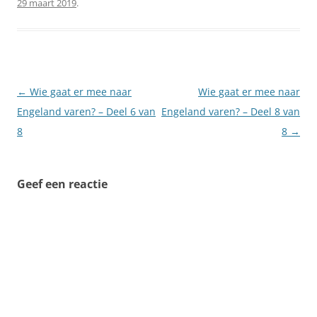
29 maart 2019
.
Berichtnavigatie
←
Wie gaat er mee naar
Wie gaat er mee naar
Engeland varen? – Deel 6 van
Engeland varen? – Deel 8 van
8
8
→
Geef een reactie