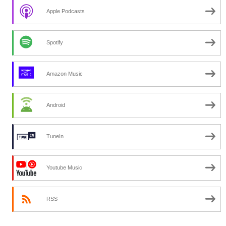
Apple Podcasts
Spotify
Amazon Music
Android
TuneIn
Youtube Music
RSS