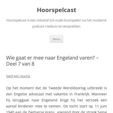
Ga
naar
Hoorspelcast
de
inhoud
Hoorspelcast is een initiatief om oude hoorspelen via het moderne
podcast medium te verspreiden.
Menu
Wie gaat er mee naar Engeland varen? –
Deel 7 van 8
Geef een reactie
Op het moment dat de Tweede Wereldoorlog uitbreekt is
een Engelse advocaat met vakantie in Frankrijk. Wanneer
hij teruggaat naar Engeland krijgt hij het verzoek een
aantal kinderen mee te nemen. De tocht start op 11 juni
1940 aan de Zwitserse grens, voerend door de strook Seine