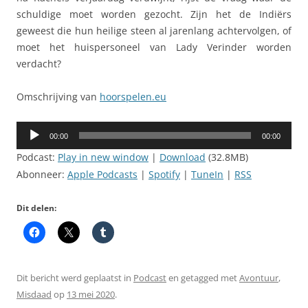
schuldige moet worden gezocht. Zijn het de Indiërs
geweest die hun heilige steen al jarenlang achtervolgen, of
moet het huispersoneel van Lady Verinder worden
verdacht?
Omschrijving van
hoorspelen.eu
Audiospeler
00:00
00:00
Podcast:
Play in new window
|
Download
(32.8MB)
Abonneer:
Apple Podcasts
|
Spotify
|
TuneIn
|
RSS
Dit delen:
Dit bericht werd geplaatst in
Podcast
en getagged met
Avontuur
,
Misdaad
op
13 mei 2020
.