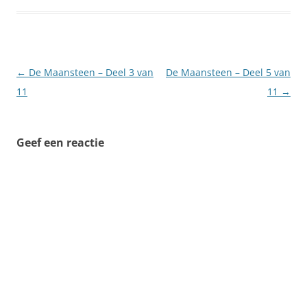
Berichtnavigatie
←
De Maansteen – Deel 3 van
De Maansteen – Deel 5 van
11
11
→
Geef een reactie