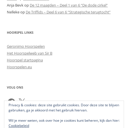
Anja Bevk
op
De 12 maagden – Deel 1 van 6 “De dode cirkel”
Nelleke
op
De Triffids – Deel 6 van 6 “Strategische terugtocht”
HOORSPEL LINKS
Geronimo Hoorspelen
Het Hoorspelweb van Sir B
Hoorspel startpagina
Hoorspelen.eu
VOLG ONS
Facebook
X
Privacy & cookies: deze site gebruikt cookies. Door deze site te blijven
gebruiken, ga je akkoord met het gebruik hiervan.
Wil je meer weten, ook over hoe je cookies kunt beheren, kijk dan hier:
Cookiebeleid