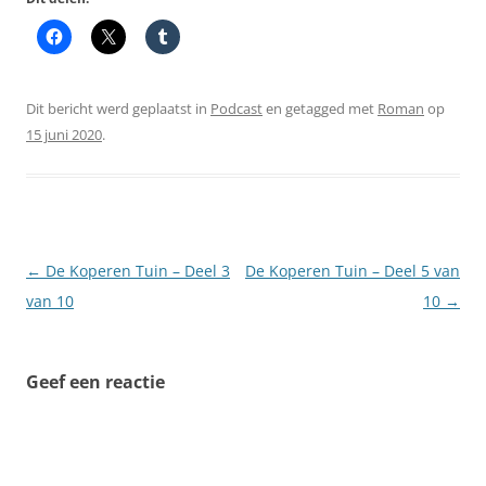
Dit bericht werd geplaatst in
Podcast
en getagged met
Roman
op
15 juni 2020
.
Berichtnavigatie
←
De Koperen Tuin – Deel 3
De Koperen Tuin – Deel 5 van
van 10
10
→
Geef een reactie