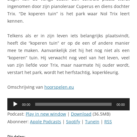
ingenomen door zijn pianoleraar Cuperus en diens dochter
Trix. “De koperen tuin” is het park waar Nol Trix leert
kennen.
Telkens als er in zijn leven iets belangrijks plaatsvindt,
heeft die “koperen tuin” er op de een of andere manier
mee te maken. Aanvankelijk ziet hij het nog niet als een
“koperen” tuin. Hij verwacht nog veel van het leven, veel
van zijn liefde voor Trix, maar naarmate hij ouder wordt,
verstart het park, wordt het herfstachtig, koperkleurig.
Omschrijving van
hoorspelen.eu
Audiospeler
00:00
00:00
Podcast:
Play in new window
|
Download
(36.5MB)
Abonneer:
Apple Podcasts
|
Spotify
|
TuneIn
|
RSS
Dit delen: