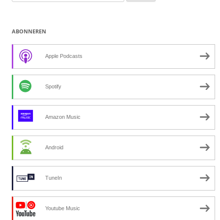
naar:
ABONNEREN
Apple Podcasts
Spotify
Amazon Music
Android
TuneIn
Youtube Music