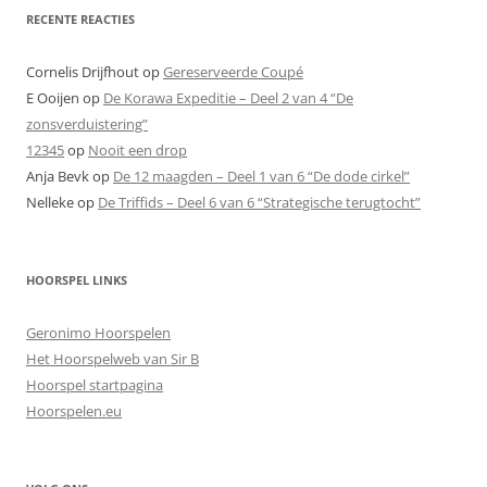
RECENTE REACTIES
Cornelis Drijfhout
op
Gereserveerde Coupé
E Ooijen
op
De Korawa Expeditie – Deel 2 van 4 “De
zonsverduistering”
12345
op
Nooit een drop
Anja Bevk
op
De 12 maagden – Deel 1 van 6 “De dode cirkel”
Nelleke
op
De Triffids – Deel 6 van 6 “Strategische terugtocht”
HOORSPEL LINKS
Geronimo Hoorspelen
Het Hoorspelweb van Sir B
Hoorspel startpagina
Hoorspelen.eu