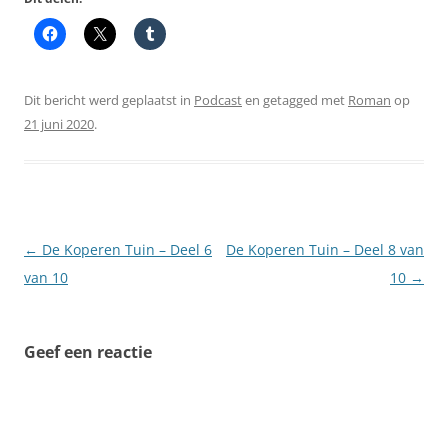
Dit bericht werd geplaatst in
Podcast
en getagged met
Roman
op
21 juni 2020
.
Berichtnavigatie
←
De Koperen Tuin – Deel 6
De Koperen Tuin – Deel 8 van
van 10
10
→
Geef een reactie