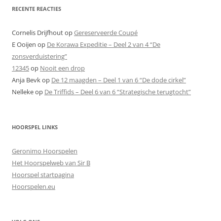
RECENTE REACTIES
Cornelis Drijfhout
op
Gereserveerde Coupé
E Ooijen
op
De Korawa Expeditie – Deel 2 van 4 “De
zonsverduistering”
12345
op
Nooit een drop
Anja Bevk
op
De 12 maagden – Deel 1 van 6 “De dode cirkel”
Nelleke
op
De Triffids – Deel 6 van 6 “Strategische terugtocht”
HOORSPEL LINKS
Geronimo Hoorspelen
Het Hoorspelweb van Sir B
Hoorspel startpagina
Hoorspelen.eu