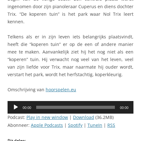
ingenomen door zijn pianoleraar Cuperus en diens dochter
Trix. “De koperen tuin” is het park waar Nol Trix leert
kennen.
Telkens als er in zijn leven iets belangrijks plaatsvindt,
heeft die “koperen tuin” er op de een of andere manier
mee te maken. Aanvankelijk ziet hij het nog niet als een
“koperen” tuin. Hij verwacht nog veel van het leven, veel
van zijn liefde voor Trix, maar naarmate hij ouder wordt,
verstart het park, wordt het herfstachtig, koperkleurig.
Omschrijving van
hoorspelen.eu
Audiospeler
00:00
00:00
Podcast:
Play in new window
|
Download
(36.2MB)
Abonneer:
Apple Podcasts
|
Spotify
|
TuneIn
|
RSS
Dit delen: