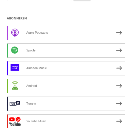
naar:
ABONNEREN
Apple Podcasts
Spotify
Amazon Music
Android
TuneIn
Youtube Music