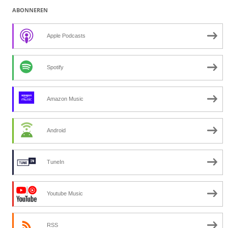
ABONNEREN
Apple Podcasts
Spotify
Amazon Music
Android
TuneIn
Youtube Music
RSS