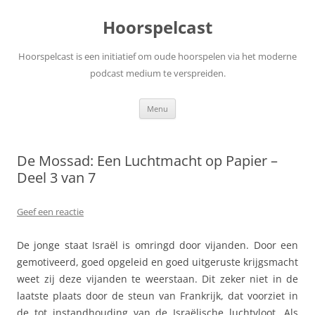
Ga
naar
Hoorspelcast
de
inhoud
Hoorspelcast is een initiatief om oude hoorspelen via het moderne
podcast medium te verspreiden.
Menu
De Mossad: Een Luchtmacht op Papier –
Deel 3 van 7
Geef een reactie
De jonge staat Israël is omringd door vijanden. Door een
gemotiveerd, goed opgeleid en goed uitgeruste krijgsmacht
weet zij deze vijanden te weerstaan. Dit zeker niet in de
laatste plaats door de steun van Frankrijk, dat voorziet in
de tot instandhouding van de Israëlische luchtvloot. Als