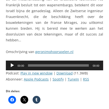
Frankrijk besluit tot een wapenembargo, betekent dit voor
Israël bijna de genadeslag. Alleen de Zwitserse ingenieur
Frauenknecht, die de beschikking heeft over de
bouwtekeningen van de Franse Mirages, zou uitkomst
kunnen bieden. Hij is bereid mee te werken aan het
doorsluizen van deze tekeningen, maar of dit succes zal
hebben…
Omschrijving van
geronimohoorspelen.nl
Audiospeler
00:00
00:00
Podcast:
Play in new window
|
Download
(11.3MB)
Abonneer:
Apple Podcasts
|
Spotify
|
TuneIn
|
RSS
Dit delen: