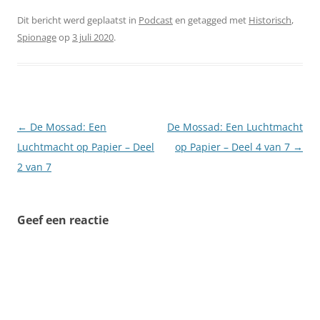
Dit bericht werd geplaatst in
Podcast
en getagged met
Historisch
,
Spionage
op
3 juli 2020
.
Berichtnavigatie
←
De Mossad: Een
De Mossad: Een Luchtmacht
Luchtmacht op Papier – Deel
op Papier – Deel 4 van 7
→
2 van 7
Geef een reactie