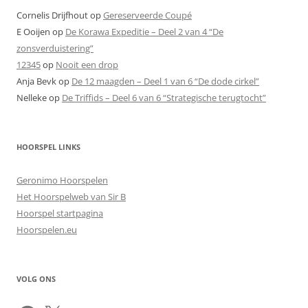
Cornelis Drijfhout
op
Gereserveerde Coupé
E Ooijen
op
De Korawa Expeditie – Deel 2 van 4 “De
zonsverduistering”
12345
op
Nooit een drop
Anja Bevk
op
De 12 maagden – Deel 1 van 6 “De dode cirkel”
Nelleke
op
De Triffids – Deel 6 van 6 “Strategische terugtocht”
HOORSPEL LINKS
Geronimo Hoorspelen
Het Hoorspelweb van Sir B
Hoorspel startpagina
Hoorspelen.eu
VOLG ONS