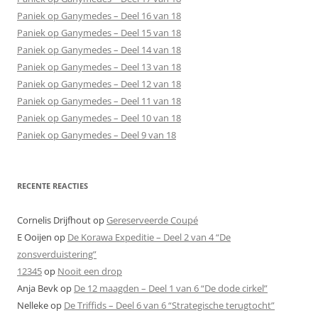
Paniek op Ganymedes – Deel 16 van 18
Paniek op Ganymedes – Deel 15 van 18
Paniek op Ganymedes – Deel 14 van 18
Paniek op Ganymedes – Deel 13 van 18
Paniek op Ganymedes – Deel 12 van 18
Paniek op Ganymedes – Deel 11 van 18
Paniek op Ganymedes – Deel 10 van 18
Paniek op Ganymedes – Deel 9 van 18
RECENTE REACTIES
Cornelis Drijfhout
op
Gereserveerde Coupé
E Ooijen
op
De Korawa Expeditie – Deel 2 van 4 “De
zonsverduistering”
12345
op
Nooit een drop
Anja Bevk
op
De 12 maagden – Deel 1 van 6 “De dode cirkel”
Nelleke
op
De Triffids – Deel 6 van 6 “Strategische terugtocht”