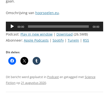
gaan.
Omschrijving van
hoorspelen.eu
.
Audiospeler
00:00
00:00
Podcast:
Play in new window
|
Download
(26.5MB)
Abonneer:
Apple Podcasts
|
Spotify
|
TuneIn
|
RSS
Dit delen:
Dit bericht werd geplaatst in
Podcast
en getagged met
Science
Fiction
op
21 augustus 2020
.