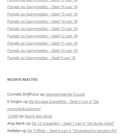
Paniek op Ganymedes – Deel 16 van 18
Paniek op Ganymedes – Deel 15 van 18
Paniek op Ganymedes – Deel 14 van 18
Paniek op Ganymedes – Deel 13 van 18
Paniek op Ganymedes – Deel 12 van 18
Paniek op Ganymedes – Deel 11 van 18
Paniek op Ganymedes – Deel 10 van 18
Paniek op Ganymedes – Deel 9 van 18
RECENTE REACTIES
Cornelis Drijfhout
op
Gereserveerde Coupé
E Ooijen
op
De Korawa Expeditie – Deel 2 van 4 “De
zonsverduistering”
12345
op
Nooit een drop
Anja Bevk
op
De 12 maagden – Deel 1 van 6 “De dode cirkel”
Nelleke
op
De Triffids – Deel 6 van 6 “Strategische terugtocht”