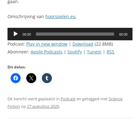
gaan.
Omschrijving van
hoorspelen.eu
.
Audiospeler
00:00
00:00
Podcast:
Play in new window
|
Download
(22.8MB)
Abonneer:
Apple Podcasts
|
Spotify
|
TuneIn
|
RSS
Dit delen:
Dit bericht werd geplaatst in
Podcast
en getagged met
Science
Fiction
op
27 augustus 2020
.