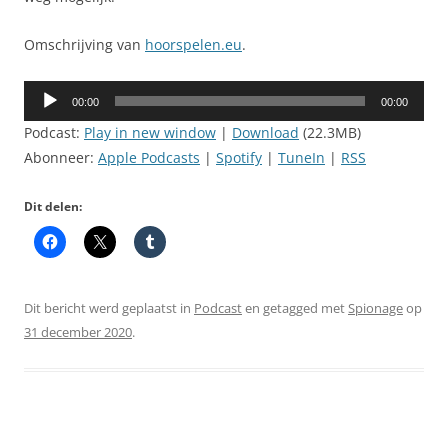
Omschrijving van
hoorspelen.eu
.
Audiospeler
00:00
00:00
Podcast:
Play in new window
|
Download
(22.3MB)
Abonneer:
Apple Podcasts
|
Spotify
|
TuneIn
|
RSS
Dit delen:
Dit bericht werd geplaatst in
Podcast
en getagged met
Spionage
op
31 december 2020
.