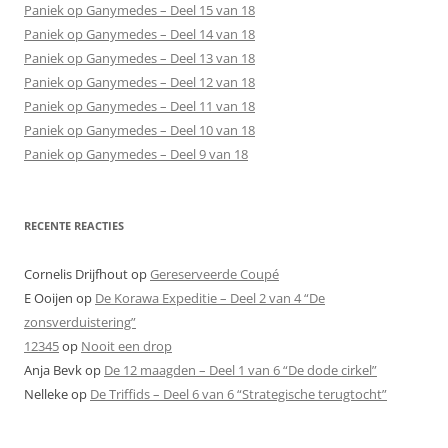
Paniek op Ganymedes – Deel 15 van 18
Paniek op Ganymedes – Deel 14 van 18
Paniek op Ganymedes – Deel 13 van 18
Paniek op Ganymedes – Deel 12 van 18
Paniek op Ganymedes – Deel 11 van 18
Paniek op Ganymedes – Deel 10 van 18
Paniek op Ganymedes – Deel 9 van 18
RECENTE REACTIES
Cornelis Drijfhout
op
Gereserveerde Coupé
E Ooijen
op
De Korawa Expeditie – Deel 2 van 4 “De
zonsverduistering”
12345
op
Nooit een drop
Anja Bevk
op
De 12 maagden – Deel 1 van 6 “De dode cirkel”
Nelleke
op
De Triffids – Deel 6 van 6 “Strategische terugtocht”