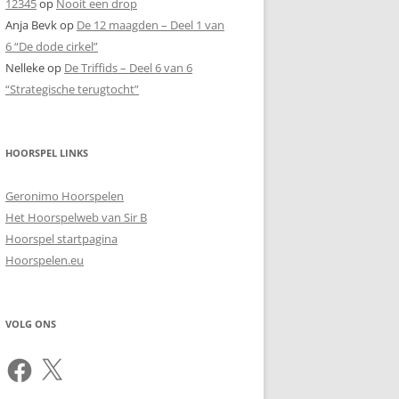
12345
op
Nooit een drop
Anja Bevk
op
De 12 maagden – Deel 1 van
6 “De dode cirkel”
Nelleke
op
De Triffids – Deel 6 van 6
“Strategische terugtocht”
HOORSPEL LINKS
Geronimo Hoorspelen
Het Hoorspelweb van Sir B
Hoorspel startpagina
Hoorspelen.eu
VOLG ONS
Facebook
X