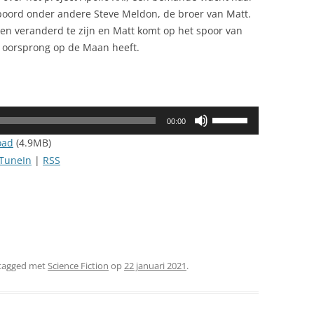
boord onder andere Steve Meldon, de broer van Matt.
ken veranderd te zijn en Matt komt op het spoor van
 oorsprong op de Maan heeft.
Gebruik
00:00
Omhoog/Omlaag
oad
(4.9MB)
pijltoetsen
TuneIn
|
RSS
om
het
volume
te
verhogen
of
tagged met
Science Fiction
op
22 januari 2021
.
te
verlagen.