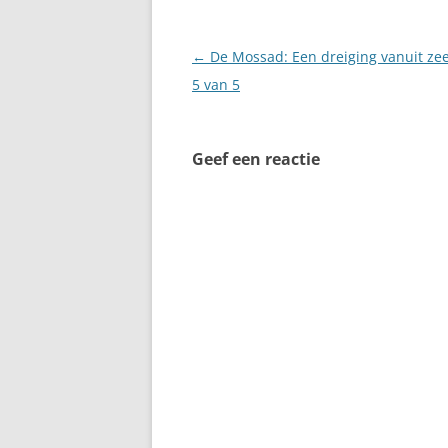
Berichtnavigatie
←
De Mossad: Een dreiging vanuit zee
5 van 5
Geef een reactie