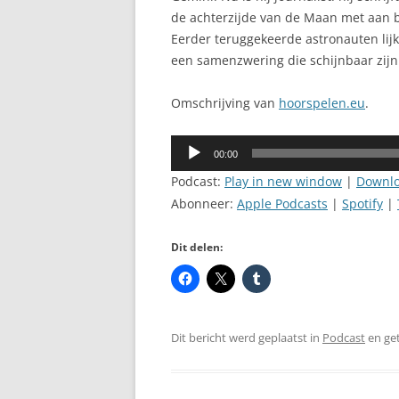
de achterzijde van de Maan met aan 
Eerder teruggekeerde astronauten lij
een samenzwering die schijnbaar zijn
Omschrijving van
hoorspelen.eu
.
Audiospeler
00:00
Podcast:
Play in new window
|
Downl
Abonneer:
Apple Podcasts
|
Spotify
|
Dit delen:
Dit bericht werd geplaatst in
Podcast
en ge