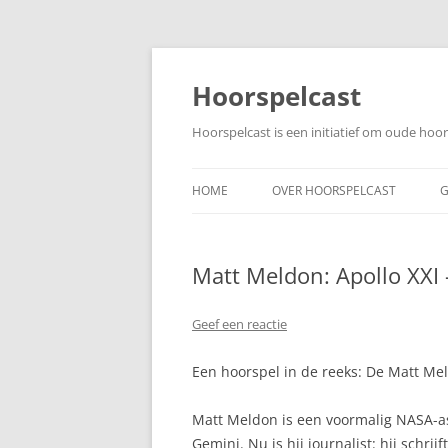
Ga
naar
de
Hoorspelcast
inhoud
Hoorspelcast is een initiatief om oude ho
HOME
OVER HOORSPELCAST
G
Matt Meldon: Apollo XXI
Geef een reactie
Een hoorspel in de reeks: De Matt Mel
Matt Meldon is een voormalig NASA-as
Gemini. Nu is hij journalist: hij schri