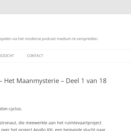
orspelen via het moderne podcast medium te verspreiden.
EZOCHT
CONTACT
 – Het Maanmysterie – Deel 1 van 18
don-cyclus.
tronaut, die meewerkte aan het ruimtevaartproject
jft over het project Apollo XXI, een bemande vlucht naar