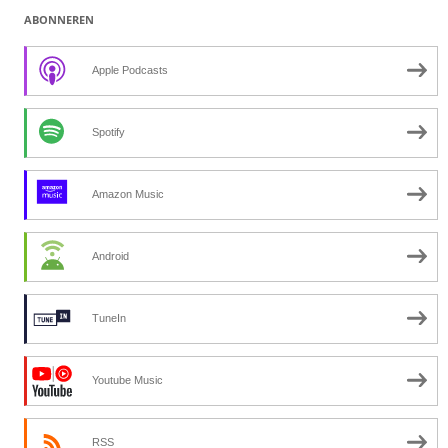
ABONNEREN
Apple Podcasts
Spotify
Amazon Music
Android
TuneIn
Youtube Music
RSS