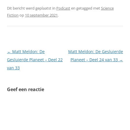
Dit bericht werd geplaatst in
Podcast
en getagged met
Science
Fiction
op
10 september 2021
.
Berichtnavigatie
←
Matt Meldon: De
Matt Meldon: De Gesluierde
Gesluierde Planeet – Deel 22
Planeet – Deel 24 van 33
→
van 33
Geef een reactie