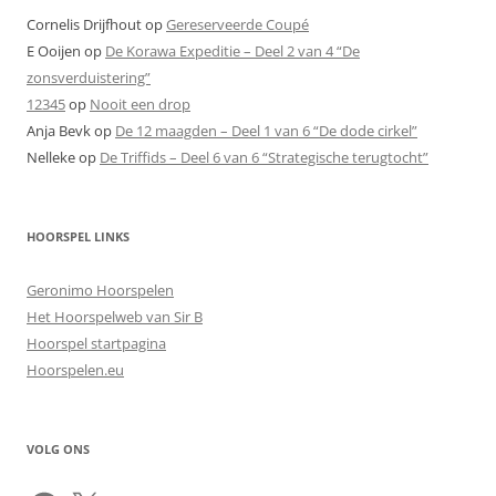
Cornelis Drijfhout
op
Gereserveerde Coupé
E Ooijen
op
De Korawa Expeditie – Deel 2 van 4 “De
zonsverduistering”
12345
op
Nooit een drop
Anja Bevk
op
De 12 maagden – Deel 1 van 6 “De dode cirkel”
Nelleke
op
De Triffids – Deel 6 van 6 “Strategische terugtocht”
HOORSPEL LINKS
Geronimo Hoorspelen
Het Hoorspelweb van Sir B
Hoorspel startpagina
Hoorspelen.eu
VOLG ONS