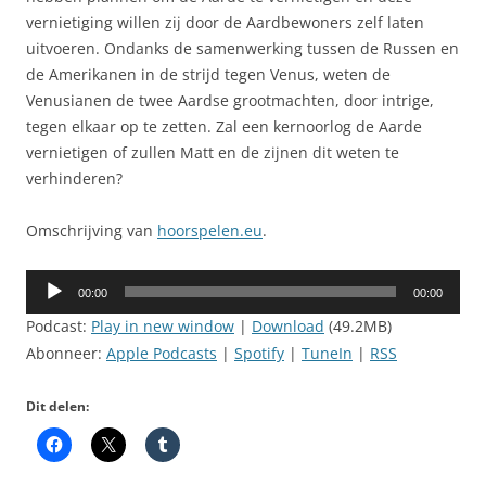
vernietiging willen zij door de Aardbewoners zelf laten
uitvoeren. Ondanks de samenwerking tussen de Russen en
de Amerikanen in de strijd tegen Venus, weten de
Venusianen de twee Aardse grootmachten, door intrige,
tegen elkaar op te zetten. Zal een kernoorlog de Aarde
vernietigen of zullen Matt en de zijnen dit weten te
verhinderen?
Omschrijving van
hoorspelen.eu
.
Audiospeler
00:00
00:00
Podcast:
Play in new window
|
Download
(49.2MB)
Abonneer:
Apple Podcasts
|
Spotify
|
TuneIn
|
RSS
Dit delen: