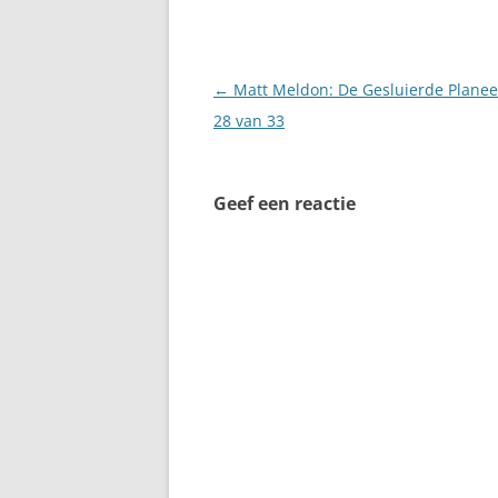
Berichtnavigatie
←
Matt Meldon: De Gesluierde Planee
28 van 33
Geef een reactie