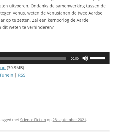
 laten uitvoeren. Ondanks de samenwerking tussen de
d tegen Venus, weten de Venusianen de twee Aardse
aar op te zetten. Zal een kernoorlog de Aarde
n dit weten te verhinderen?
Gebruik
00:00
Omhoog/Omlaag
oad
(39.9MB)
pijltoetsen
TuneIn
|
RSS
om
het
volume
te
verhogen
of
tagged met
Science Fiction
op
28 september 2021
.
te
verlagen.