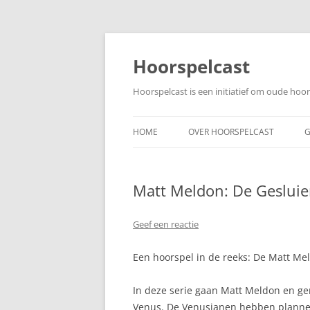
Ga
naar
de
Hoorspelcast
inhoud
Hoorspelcast is een initiatief om oude ho
HOME
OVER HOORSPELCAST
G
Matt Meldon: De Gesluie
Geef een reactie
Een hoorspel in de reeks: De Matt Mel
In deze serie gaan Matt Meldon en ge
Venus. De Venusianen hebben plannen