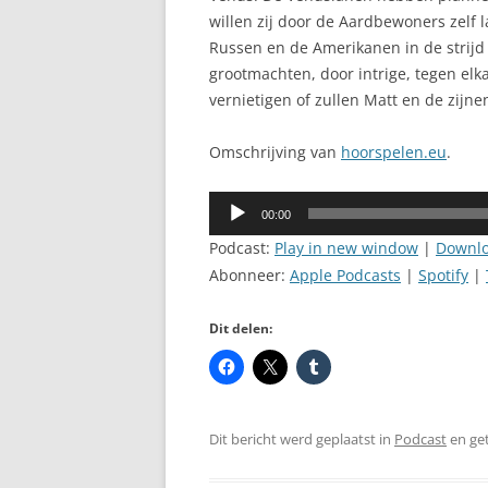
willen zij door de Aardbewoners zelf
Russen en de Amerikanen in de strij
grootmachten, door intrige, tegen elk
vernietigen of zullen Matt en de zijne
Omschrijving van
hoorspelen.eu
.
Audiospeler
00:00
Podcast:
Play in new window
|
Downl
Abonneer:
Apple Podcasts
|
Spotify
|
Dit delen:
Dit bericht werd geplaatst in
Podcast
en ge