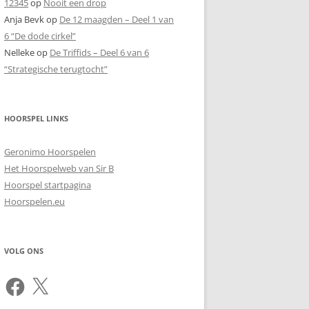
12345
op
Nooit een drop
Anja Bevk
op
De 12 maagden – Deel 1 van
6 “De dode cirkel”
Nelleke
op
De Triffids – Deel 6 van 6
“Strategische terugtocht”
HOORSPEL LINKS
Geronimo Hoorspelen
Het Hoorspelweb van Sir B
Hoorspel startpagina
Hoorspelen.eu
VOLG ONS
Facebook
X