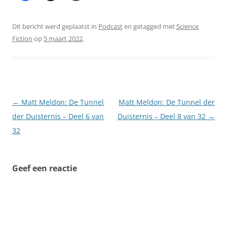
Dit bericht werd geplaatst in
Podcast
en getagged met
Science
Fiction
op
5 maart 2022
.
Berichtnavigatie
←
Matt Meldon: De Tunnel
Matt Meldon: De Tunnel der
der Duisternis – Deel 6 van
Duisternis – Deel 8 van 32
→
32
Geef een reactie