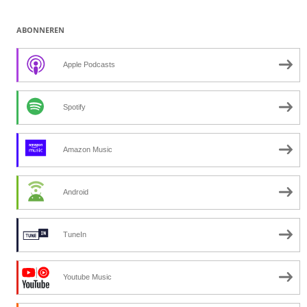
ABONNEREN
Apple Podcasts
Spotify
Amazon Music
Android
TuneIn
Youtube Music