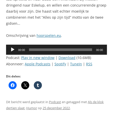
dringend naar Eskelup, en willen een concurrerende groep
daarbij voor zijn. Die haast valt echter moeilijk te
combineren met het “Alles op zijn tijd” motto van de twee
gidsen…
Omschrijving van
hoorspelen.eu
.
Audiospeler
00:00
00:00
Podcast:
Play in new window
|
Download
(10.6MB)
Abonneer:
Apple Podcasts
|
Spotify
|
TuneIn
|
RSS
Dit delen:
Dit bericht werd geplaatst in
Podcast
en getagged met
Als de klok
dertien slaat
,
Humor
op
25 december 2022
.