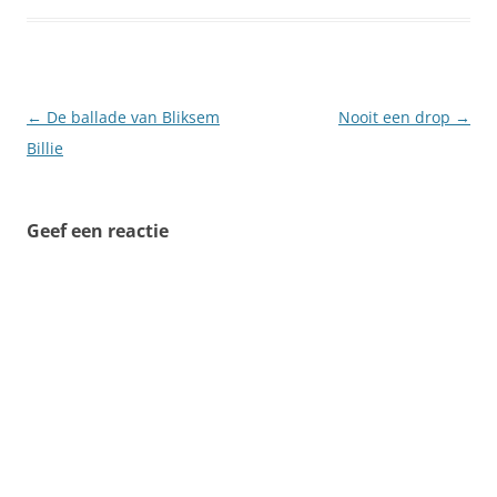
Berichtnavigatie
←
De ballade van Bliksem
Nooit een drop
→
Billie
Geef een reactie