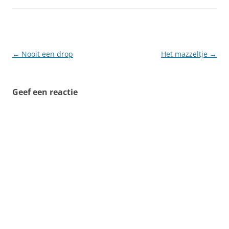
Berichtnavigatie
←
Nooit een drop
Het mazzeltje
→
Geef een reactie