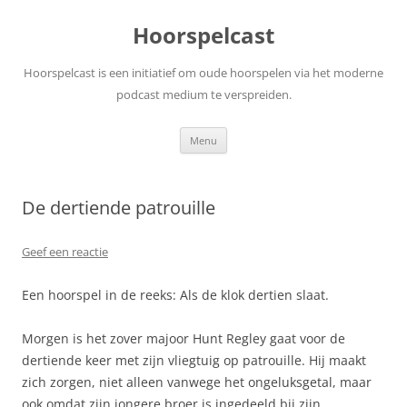
Ga
naar
Hoorspelcast
de
inhoud
Hoorspelcast is een initiatief om oude hoorspelen via het moderne
podcast medium te verspreiden.
Menu
De dertiende patrouille
Geef een reactie
Een hoorspel in de reeks: Als de klok dertien slaat.
Morgen is het zover majoor Hunt Regley gaat voor de
dertiende keer met zijn vliegtuig op patrouille. Hij maakt
zich zorgen, niet alleen vanwege het ongeluksgetal, maar
ook omdat zijn jongere broer is ingedeeld bij zijn