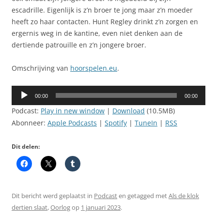
escadrille. Eigenlijk is z’n broer te jong maar z’n moeder
heeft zo haar contacten. Hunt Regley drinkt z’n zorgen en
ergernis weg in de kantine, even niet denken aan de
dertiende patrouille en z’n jongere broer.
Omschrijving van
hoorspelen.eu
.
Audiospeler
00:00
00:00
Podcast:
Play in new window
|
Download
(10.5MB)
Abonneer:
Apple Podcasts
|
Spotify
|
TuneIn
|
RSS
Dit delen:
Dit bericht werd geplaatst in
Podcast
en getagged met
Als de klok
dertien slaat
,
Oorlog
op
1 januari 2023
.