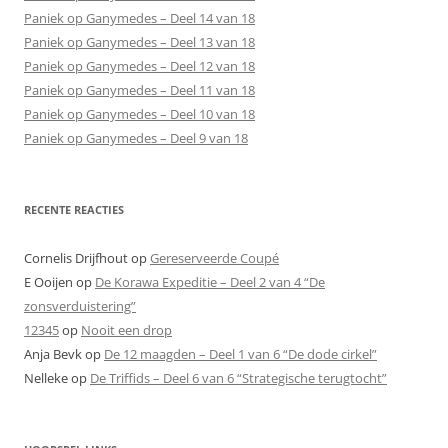
Paniek op Ganymedes – Deel 14 van 18
Paniek op Ganymedes – Deel 13 van 18
Paniek op Ganymedes – Deel 12 van 18
Paniek op Ganymedes – Deel 11 van 18
Paniek op Ganymedes – Deel 10 van 18
Paniek op Ganymedes – Deel 9 van 18
RECENTE REACTIES
Cornelis Drijfhout
op
Gereserveerde Coupé
E Ooijen
op
De Korawa Expeditie – Deel 2 van 4 “De
zonsverduistering”
12345
op
Nooit een drop
Anja Bevk
op
De 12 maagden – Deel 1 van 6 “De dode cirkel”
Nelleke
op
De Triffids – Deel 6 van 6 “Strategische terugtocht”