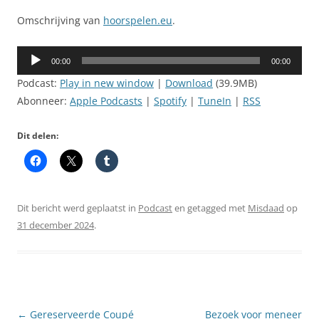
Omschrijving van
hoorspelen.eu
.
Audiospeler
00:00
00:00
Podcast:
Play in new window
|
Download
(39.9MB)
Abonneer:
Apple Podcasts
|
Spotify
|
TuneIn
|
RSS
Dit delen:
Dit bericht werd geplaatst in
Podcast
en getagged met
Misdaad
op
31 december 2024
.
Berichtnavigatie
←
Gereserveerde Coupé
Bezoek voor meneer