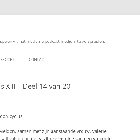
orspelen via het moderne podcast medium te verspreiden.
EZOCHT
CONTACT
 XIII – Deel 14 van 20
don-cyclus.
Meldon, samen met zijn aanstaande vrouw, Valerie
XIII volgen op de tv, zijn ze getuige van een vreemde