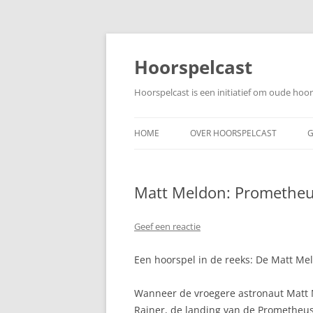
Ga
naar
de
Hoorspelcast
inhoud
Hoorspelcast is een initiatief om oude ho
HOME
OVER HOORSPELCAST
G
Matt Meldon: Prometheus
Geef een reactie
Een hoorspel in de reeks: De Matt Mel
Wanneer de vroegere astronaut Matt 
Rainer, de landing van de Prometheus 