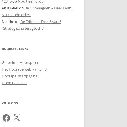
12345
op
Nooit een drop
Anja Bevk
op
De 12 maagden – Deel 1 van
6 “De dode cirkel”
Nelleke
op
De Triffids – Deel 6 van 6
“Strategische terugtocht”
HOORSPEL LINKS
Geronimo Hoorspelen
Het Hoorspelweb van Sir B
Hoorspel startpagina
Hoorspelen.eu
VOLG ONS
Facebook
X