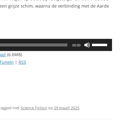
een grijze schim, waarna de verbinding met de Aarde
Gebruik
00:00
Omhoog/Omlaag
oad
(6.6MB)
pijltoetsen
TuneIn
|
RSS
om
het
volume
te
verhogen
of
tagged met
Science Fiction
op
29 maart 2025
.
te
verlagen.