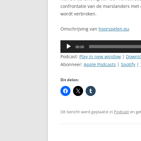
confrontatie van de marslanders met 
wordt verbroken.
Omschrijving van
hoorspelen.eu
.
Audiospeler
00:00
Podcast:
Play in new window
|
Downl
Abonneer:
Apple Podcasts
|
Spotify
|
Dit delen:
Dit bericht werd geplaatst in
Podcast
en ge