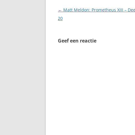
Berichtnavigatie
←
Matt Meldon: Prometheus XIII – Dee
20
Geef een reactie