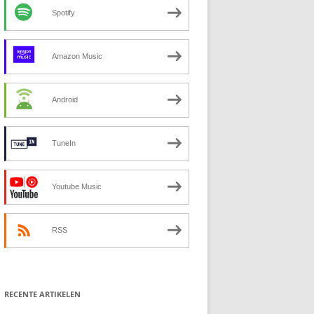
Spotify
Amazon Music
Android
TuneIn
Youtube Music
RSS
RECENTE ARTIKELEN