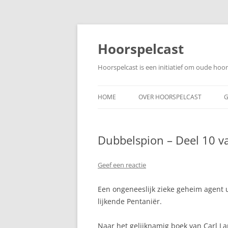
Ga
naar
de
Hoorspelcast
inhoud
Hoorspelcast is een initiatief om oude ho
HOME
OVER HOORSPELCAST
G
Dubbelspion – Deel 10 v
Geef een reactie
Een ongeneeslijk zieke geheim agent
lijkende Pentaniër.
Naar het gelijknamig boek van Carl La