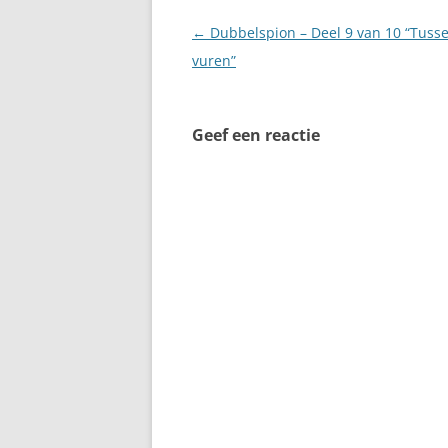
Berichtnavigatie
←
Dubbelspion – Deel 9 van 10 “Tuss
vuren”
Geef een reactie