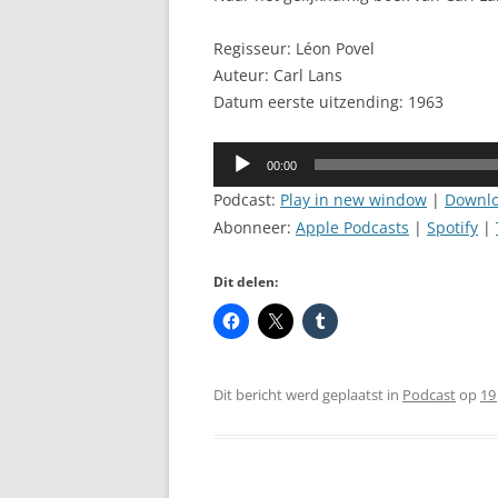
Regisseur: Léon Povel
Auteur: Carl Lans
Datum eerste uitzending: 1963
Audiospeler
00:00
Podcast:
Play in new window
|
Downl
Abonneer:
Apple Podcasts
|
Spotify
|
Dit delen:
Dit bericht werd geplaatst in
Podcast
op
19