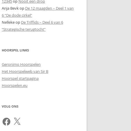
12345
op
Nooit een drop
Anja Bevk
op
De 12 maagden – Deel 1 van
6 “De dode cirkel”
Nelleke
op
De Triffids – Deel 6 van 6
“Strategische terugtocht”
HOORSPEL LINKS
Geronimo Hoorspelen
Het Hoorspelweb van Sir B
Hoorspel startpagina
Hoorspelen.eu
VOLG ONS
Facebook
X