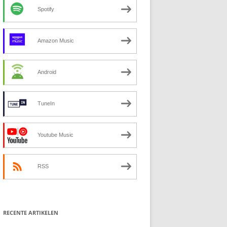
Spotify
Amazon Music
Android
TuneIn
Youtube Music
RSS
RECENTE ARTIKELEN