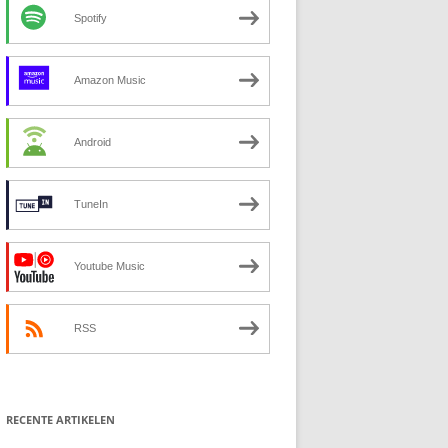
Spotify
Amazon Music
Android
TuneIn
Youtube Music
RSS
RECENTE ARTIKELEN