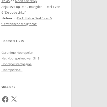
12345
op
Nooit een drop
Anja Bevk
op
De 12 maagden – Deel 1 van
6 “De dode cirkel”
Nelleke
op
De Triffids – Deel 6 van 6
“Strategische terugtocht”
HOORSPEL LINKS
Geronimo Hoorspelen
Het Hoorspelweb van Sir B
Hoorspel startpagina
Hoorspelen.eu
VOLG ONS
Facebook
X