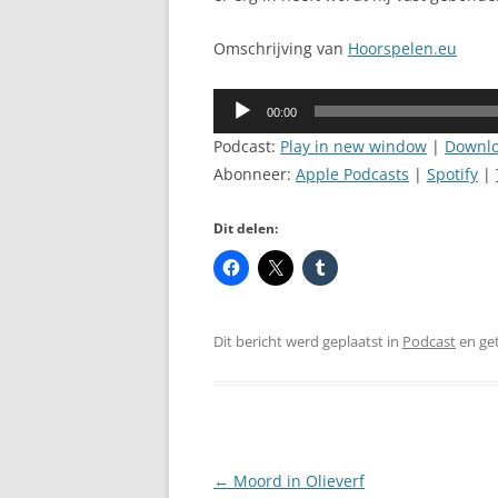
Omschrijving van
Hoorspelen.eu
Audiospeler
00:00
Podcast:
Play in new window
|
Downl
Abonneer:
Apple Podcasts
|
Spotify
|
Dit delen:
Dit bericht werd geplaatst in
Podcast
en ge
Berichtnavigatie
←
Moord in Olieverf