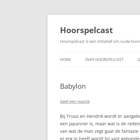
Ga
naar
de
Hoorspelcast
inhoud
Hoorspelcast is een initiatief om oude ho
HOME
OVER HOORSPELCAST
G
Babylon
Geef een reactie
Bij Truus en Hendrik wordt er aange
een Japanner is, maar wat is de rede
van wat de man zegt gaat de fantasie
er erg in heeft wordt hij vast gebonde