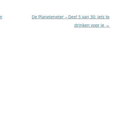
en
De Planeteneter – Deel 5 van 30: Iets te
drinken voor je
→