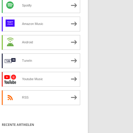
Spotify
Amazon Music
Android
TuneIn
Youtube Music
RSS
RECENTE ARTIKELEN