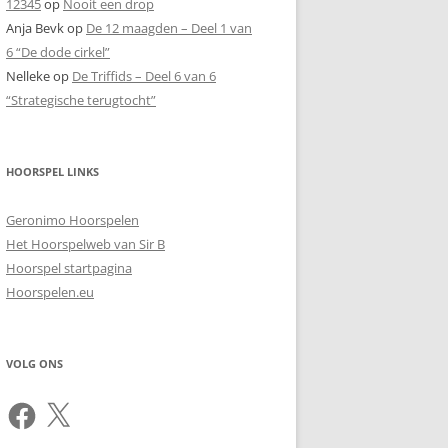
12345
op
Nooit een drop
Anja Bevk
op
De 12 maagden – Deel 1 van
6 “De dode cirkel”
Nelleke
op
De Triffids – Deel 6 van 6
“Strategische terugtocht”
HOORSPEL LINKS
Geronimo Hoorspelen
Het Hoorspelweb van Sir B
Hoorspel startpagina
Hoorspelen.eu
VOLG ONS
Facebook
X