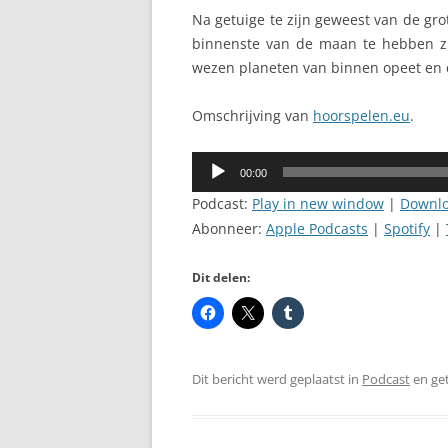
Na getuige te zijn geweest van de gr
binnenste van de maan te hebben zi
wezen planeten van binnen opeet en da
Omschrijving van
hoorspelen.eu
.
Audiospeler
00:00
Podcast:
Play in new window
|
Downl
Abonneer:
Apple Podcasts
|
Spotify
|
Dit delen:
Dit bericht werd geplaatst in
Podcast
en ge