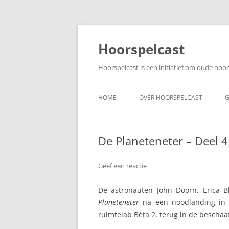
Ga
naar
de
Hoorspelcast
inhoud
Hoorspelcast is een initiatief om oude ho
HOME
OVER HOORSPELCAST
G
De Planeteneter – Deel 4
Geef een reactie
De astronauten John Doorn, Erica 
Planeteneter
na een noodlanding in 
ruimtelab Bèta 2, terug in de beschaa