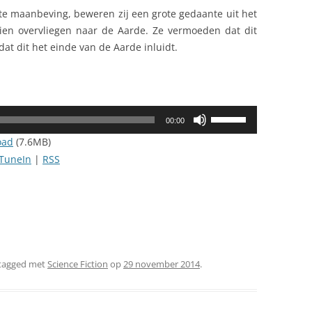
ote maanbeving, beweren zij een grote gedaante uit het
en overvliegen naar de Aarde. Ze vermoeden dat dit
t dit het einde van de Aarde inluidt.
Gebruik
00:00
Omhoog/Omlaag
oad
(7.6MB)
pijltoetsen
TuneIn
|
RSS
om
het
volume
te
verhogen
of
tagged met
Science Fiction
op
29 november 2014
.
te
verlagen.