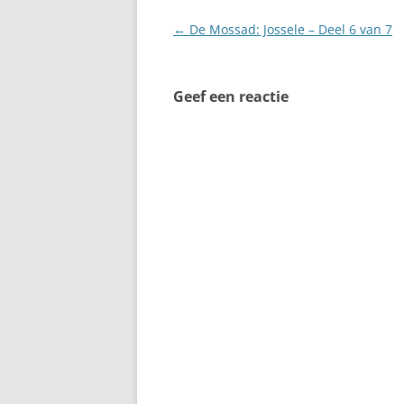
Berichtnavigatie
←
De Mossad: Jossele – Deel 6 van 7
Geef een reactie