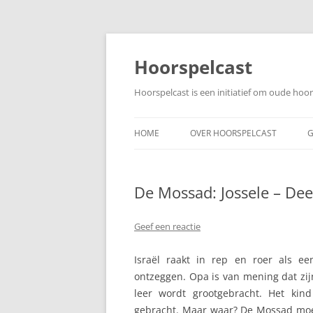
Ga
naar
de
Hoorspelcast
inhoud
Hoorspelcast is een initiatief om oude ho
HOME
OVER HOORSPELCAST
G
De Mossad: Jossele – Dee
Geef een reactie
Israël raakt in rep en roer als ee
ontzeggen. Opa is van mening dat zij
leer wordt grootgebracht. Het kin
gebracht. Maar waar? De Mossad moet 