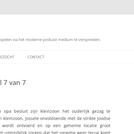
orspelen via het moderne podcast medium te verspreiden.
EZOCHT
CONTACT
l 7 van 7
n opa besluit zijn kleinzoon het ouderlijk gezag te
n kleinzoon, Jossele onvoldoende met de strikte Joodse
d wordt ontvoerd en op een geheime locatie groot
uiteindelijk zorgen dat het jongetje weer terug komt