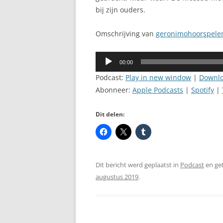
bij zijn ouders.
Omschrijving van
geronimohoorspelen
Audiospeler
00:00
Podcast:
Play in new window
|
Downl
Abonneer:
Apple Podcasts
|
Spotify
|
Dit delen:
Dit bericht werd geplaatst in
Podcast
en ge
augustus 2019
.