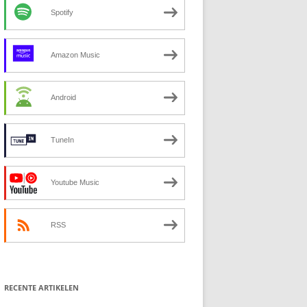
Spotify
Amazon Music
Android
TuneIn
Youtube Music
RSS
RECENTE ARTIKELEN