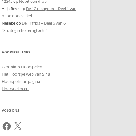
12345
op
Nooit een drop
Anja Bevk
op
De 12 maagden – Deel 1 van
6 “De dode cirkel”
Nelleke
op
De Triffids – Deel 6 van 6
“Strategische terugtocht”
HOORSPEL LINKS
Geronimo Hoorspelen
Het Hoorspelweb van Sir B
Hoorspel startpagina
Hoorspelen.eu
VOLG ONS
Facebook
X