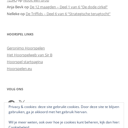
12345
op
Nooit een drop
Anja Bevk
op
De 12 maagden – Deel 1 van 6 “De dode cirkel”
Nelleke
op
De Triffids – Deel 6 van 6 “Strategische terugtocht”
HOORSPEL LINKS
Geronimo Hoorspelen
Het Hoorspelweb van Sir B
Hoorspel startpagina
Hoorspelen.eu
VOLG ONS
Facebook
X
Privacy & cookies: deze site gebruikt cookies. Door deze site te blijven
gebruiken, ga je akkoord met het gebruik hiervan.
Wil je meer weten, ook over hoe je cookies kunt beheren, kijk dan hier:
Cookiebeleid