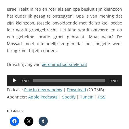
Israël raakt in rep en roer als een opa besluit zijn kleinzoon
het ouderlijk gezag te ontzeggen. Opa is van mening dat
zijn kleinzoon, Jossele onvoldoende met de strikte Joodse
leer wordt grootgebracht. Het kind wordt ontvoerd en op
een geheime locatie groot gebracht. Maar waar? De
Mossad moet uiteindelijk zorgen dat het jongetje weer
terug komt bij zijn ouders.
Omschrijving van
geronimohoorspelen.nl
Audiospeler
00:00
00:00
Podcast:
Play in new window
|
Download
(20.7MB)
Abonneer:
Apple Podcasts
|
Spotify
|
TuneIn
|
RSS
Dit delen: