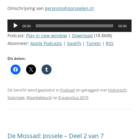
Omschrijving van
geronimohoorspelen.nl
Audiospeler
00:00
00:00
Podcast:
Play in new window
|
Download
(18.8MB)
Abonneer:
Apple Podcasts
|
Spotify
|
TuneIn
|
RSS
Dit delen:
Dit bericht werd geplaatst in
Podcast
en getagged met
Historisch
,
Spionage
,
Waargebeurd
op
8 augustus 2019
.
De Mossad: Jossele – Deel 2 van 7