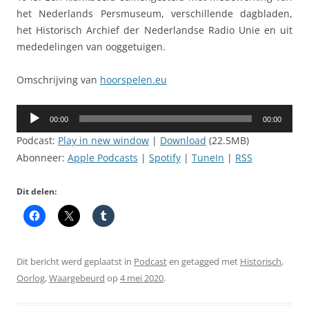
het Nederlands Persmuseum, verschillende dagbladen,
het Historisch Archief der Nederlandse Radio Unie en uit
mededelingen van ooggetuigen.
Omschrijving van
hoorspelen.eu
Audiospeler
00:00
00:00
Podcast:
Play in new window
|
Download
(22.5MB)
Abonneer:
Apple Podcasts
|
Spotify
|
TuneIn
|
RSS
Dit delen:
Dit bericht werd geplaatst in
Podcast
en getagged met
Historisch
,
Oorlog
,
Waargebeurd
op
4 mei 2020
.