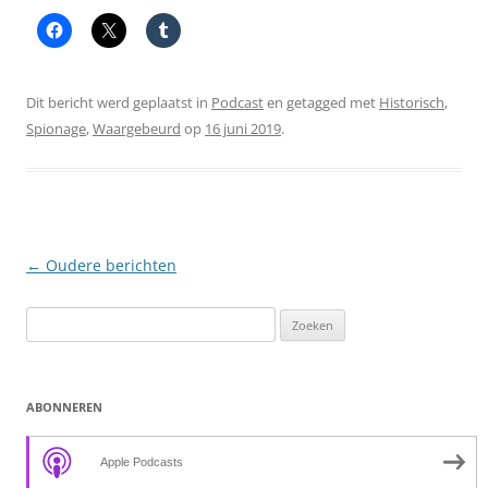
Dit bericht werd geplaatst in
Podcast
en getagged met
Historisch
,
Spionage
,
Waargebeurd
op
16 juni 2019
.
Berichtnavigatie
←
Oudere berichten
Zoeken
naar:
ABONNEREN
Apple Podcasts