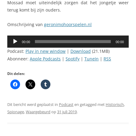
Mossad moet uiteindelijk zorgen dat het jongetje weer
terug komt bij zijn ouders.
Omschrijving van
geronimohoorspelen.nl
Audiospeler
00:00
00:00
Podcast:
Play in new window
|
Download
(21.1MB)
Abonneer:
Apple Podcasts
|
Spotify
|
TuneIn
|
RSS
Dit delen:
Dit bericht werd geplaatst in
Podcast
en getagged met
Historisch
,
Spionage
,
Waargebeurd
op
31 juli 2019
.