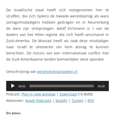
De Israëlische staat heeft zich voorgenomen hen te
straffen, die zich tijdens de tweede wereldoorlog als ware
oorlogsmisdadigers hebben gedragen en in Neurenberg
de dans zijn ontsprongen. Adolf Eichmann is 1 van de
daders van het Hitler-regime die zich heeft verschanst in
Zuid-Amerika. De Mossad heeft als taak deze misdadiger
naar Israël te ontvoeren om hem alsnog te kunnen
berechten. De risico’s van een internationaal conflict met
de Zuid-Amerikaanse landen bemoeilijken deze operatie.
Omschrijving van
geronimohoorspelen.nl
Audiospeler
00:00
00:00
Podcast:
Play in new window
|
Download
(10.8MB)
Abonneer:
Apple Podcasts
|
Spotify
|
TuneIn
|
RSS
Dit delen: