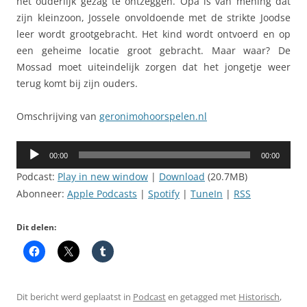
het ouderlijk gezag te ontzeggen. Opa is van mening dat
zijn kleinzoon, Jossele onvoldoende met de strikte Joodse
leer wordt grootgebracht. Het kind wordt ontvoerd en op
een geheime locatie groot gebracht. Maar waar? De
Mossad moet uiteindelijk zorgen dat het jongetje weer
terug komt bij zijn ouders.
Omschrijving van
geronimohoorspelen.nl
Audiospeler
00:00
00:00
Podcast:
Play in new window
|
Download
(20.7MB)
Abonneer:
Apple Podcasts
|
Spotify
|
TuneIn
|
RSS
Dit delen:
Dit bericht werd geplaatst in
Podcast
en getagged met
Historisch
,