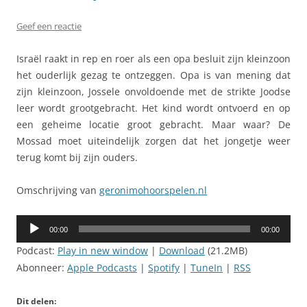
Geef een reactie
Israël raakt in rep en roer als een opa besluit zijn kleinzoon
het ouderlijk gezag te ontzeggen. Opa is van mening dat
zijn kleinzoon, Jossele onvoldoende met de strikte Joodse
leer wordt grootgebracht. Het kind wordt ontvoerd en op
een geheime locatie groot gebracht. Maar waar? De
Mossad moet uiteindelijk zorgen dat het jongetje weer
terug komt bij zijn ouders.
Omschrijving van
geronimohoorspelen.nl
Audiospeler
00:00
00:00
Podcast:
Play in new window
|
Download
(21.2MB)
Abonneer:
Apple Podcasts
|
Spotify
|
TuneIn
|
RSS
Dit delen: