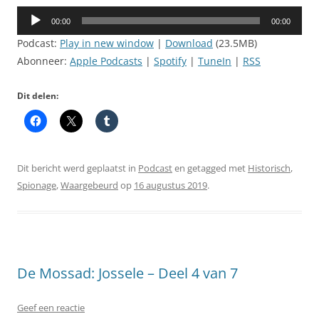
Audiospeler
00:00
00:00
Podcast:
Play in new window
|
Download
(23.5MB)
Abonneer:
Apple Podcasts
|
Spotify
|
TuneIn
|
RSS
Dit delen:
Dit bericht werd geplaatst in
Podcast
en getagged met
Historisch
,
Spionage
,
Waargebeurd
op
16 augustus 2019
.
De Mossad: Jossele – Deel 4 van 7
Geef een reactie