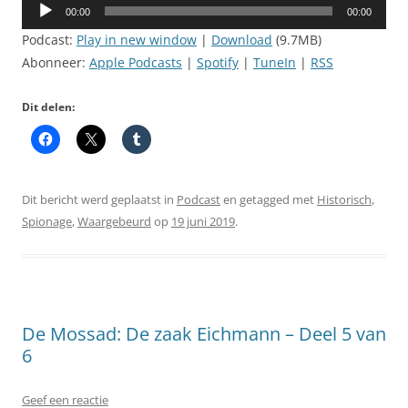
Audiospeler
00:00
00:00
Podcast:
Play in new window
|
Download
(9.7MB)
Abonneer:
Apple Podcasts
|
Spotify
|
TuneIn
|
RSS
Dit delen:
Dit bericht werd geplaatst in
Podcast
en getagged met
Historisch
,
Spionage
,
Waargebeurd
op
19 juni 2019
.
De Mossad: De zaak Eichmann – Deel 5 van
6
Geef een reactie