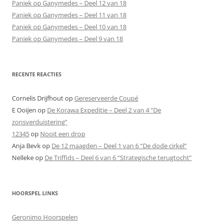
Paniek op Ganymedes – Deel 12 van 18
Paniek op Ganymedes – Deel 11 van 18
Paniek op Ganymedes – Deel 10 van 18
Paniek op Ganymedes – Deel 9 van 18
RECENTE REACTIES
Cornelis Drijfhout
op
Gereserveerde Coupé
E Ooijen
op
De Korawa Expeditie – Deel 2 van 4 “De
zonsverduistering”
12345
op
Nooit een drop
Anja Bevk
op
De 12 maagden – Deel 1 van 6 “De dode cirkel”
Nelleke
op
De Triffids – Deel 6 van 6 “Strategische terugtocht”
HOORSPEL LINKS
Geronimo Hoorspelen