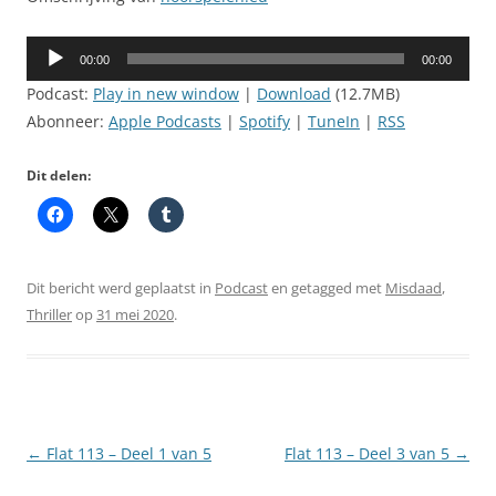
Audiospeler
00:00
00:00
Podcast:
Play in new window
|
Download
(12.7MB)
Abonneer:
Apple Podcasts
|
Spotify
|
TuneIn
|
RSS
Dit delen:
Dit bericht werd geplaatst in
Podcast
en getagged met
Misdaad
,
Thriller
op
31 mei 2020
.
Berichtnavigatie
←
Flat 113 – Deel 1 van 5
Flat 113 – Deel 3 van 5
→