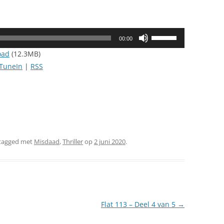
Gebruik
00:00
Omhoog/Omlaag
oad
(12.3MB)
pijltoetsen
TuneIn
|
RSS
om
het
volume
te
verhogen
of
tagged met
Misdaad
,
Thriller
op
2 juni 2020
.
te
verlagen.
Flat 113 – Deel 4 van 5
→