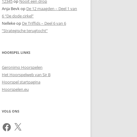
12345
op
Nooit een drop
Anja Bevk
op
De 12 maagden – Deel 1 van
6 “De dode cirkel”
Nelleke
op
De Triffids – Deel 6 van 6
“Strategische terugtocht”
HOORSPEL LINKS
Geronimo Hoorspelen
Het Hoorspelweb van Sir B
Hoorspel startpagina
Hoorspelen.eu
VOLG ONS
Facebook
X