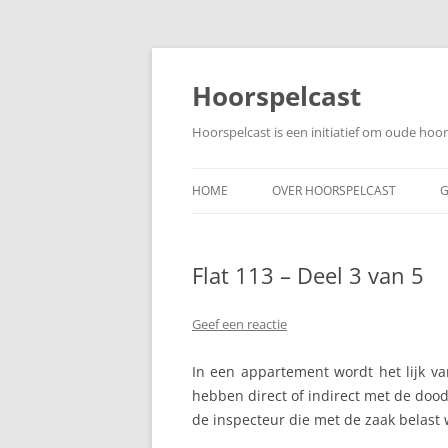
Ga
naar
de
Hoorspelcast
inhoud
Hoorspelcast is een initiatief om oude ho
HOME
OVER HOORSPELCAST
G
Flat 113 – Deel 3 van 5
Geef een reactie
In een appartement wordt het lijk v
hebben direct of indirect met de doo
de inspecteur die met de zaak belast 