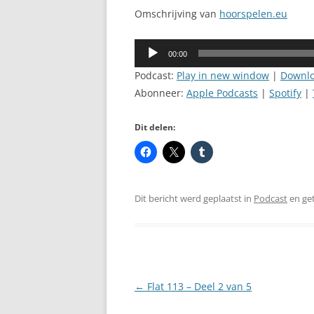
Omschrijving van
hoorspelen.eu
Audiospeler
00:00
Podcast:
Play in new window
|
Downl
Abonneer:
Apple Podcasts
|
Spotify
|
Dit delen:
Dit bericht werd geplaatst in
Podcast
en ge
Berichtnavigatie
←
Flat 113 – Deel 2 van 5