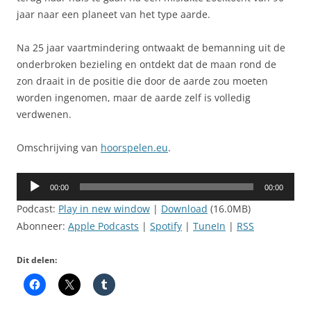
jaar naar een planeet van het type aarde.
Na 25 jaar vaartmindering ontwaakt de bemanning uit de
onderbroken bezieling en ontdekt dat de maan rond de
zon draait in de positie die door de aarde zou moeten
worden ingenomen, maar de aarde zelf is volledig
verdwenen.
Omschrijving van
hoorspelen.eu
.
Audiospeler
00:00
00:00
Podcast:
Play in new window
|
Download
(16.0MB)
Abonneer:
Apple Podcasts
|
Spotify
|
TuneIn
|
RSS
Dit delen: