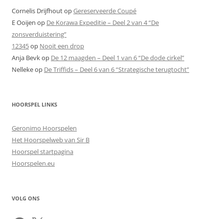
Cornelis Drijfhout
op
Gereserveerde Coupé
E Ooijen
op
De Korawa Expeditie – Deel 2 van 4 “De
zonsverduistering”
12345
op
Nooit een drop
Anja Bevk
op
De 12 maagden – Deel 1 van 6 “De dode cirkel”
Nelleke
op
De Triffids – Deel 6 van 6 “Strategische terugtocht”
HOORSPEL LINKS
Geronimo Hoorspelen
Het Hoorspelweb van Sir B
Hoorspel startpagina
Hoorspelen.eu
VOLG ONS