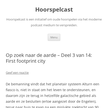
Ga
naar
Hoorspelcast
de
inhoud
Hoorspelcast is een initiatief om oude hoorspelen via het moderne
podcast medium te verspreiden.
Menu
Op zoek naar de aarde – Deel 3 van 14:
First footprint city
Geef een reactie
De bemanning vindt dat het planetair systeem Alturn een
fiasco is, niet in staat om het leven te ondersteunen, en
daarom zijn ze terug in hetzelfde galactische gebied als
aarde en ze besluiten (ertoe aangezet door de Engelen),
terug naar huis te gaan na een mislukte zoektocht van 90