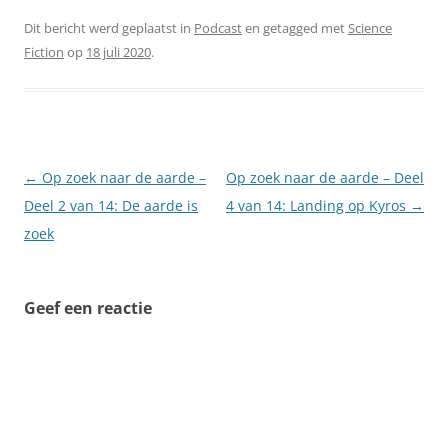
Dit bericht werd geplaatst in
Podcast
en getagged met
Science
Fiction
op
18 juli 2020
.
Berichtnavigatie
←
Op zoek naar de aarde –
Op zoek naar de aarde – Deel
Deel 2 van 14: De aarde is
4 van 14: Landing op Kyros
→
zoek
Geef een reactie