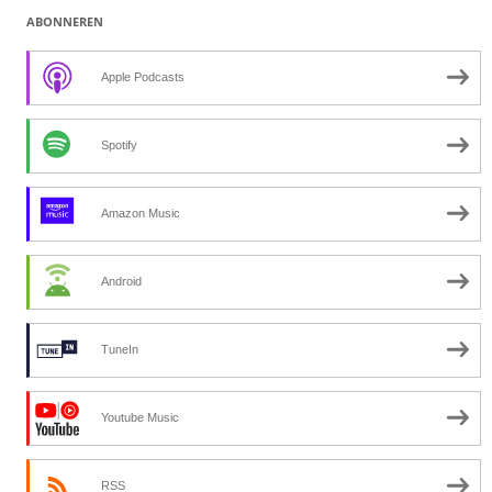
ABONNEREN
Apple Podcasts
Spotify
Amazon Music
Android
TuneIn
Youtube Music
RSS