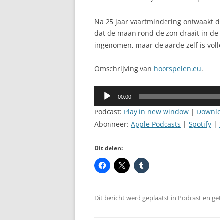
Na 25 jaar vaartmindering ontwaakt 
dat de maan rond de zon draait in de
ingenomen, maar de aarde zelf is vol
Omschrijving van
hoorspelen.eu
.
Audiospeler
00:00
Podcast:
Play in new window
|
Downl
Abonneer:
Apple Podcasts
|
Spotify
|
Dit delen:
Dit bericht werd geplaatst in
Podcast
en ge