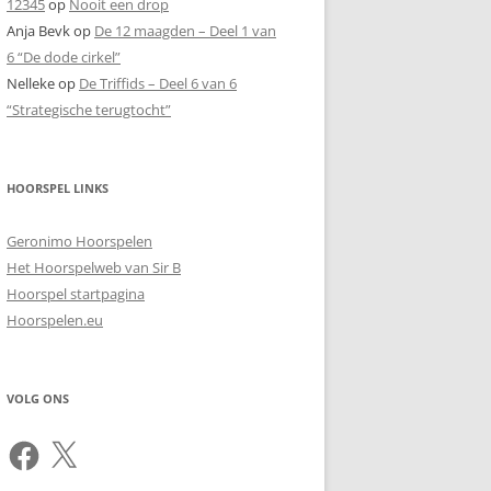
12345
op
Nooit een drop
Anja Bevk
op
De 12 maagden – Deel 1 van
6 “De dode cirkel”
Nelleke
op
De Triffids – Deel 6 van 6
“Strategische terugtocht”
HOORSPEL LINKS
Geronimo Hoorspelen
Het Hoorspelweb van Sir B
Hoorspel startpagina
Hoorspelen.eu
VOLG ONS
Facebook
X