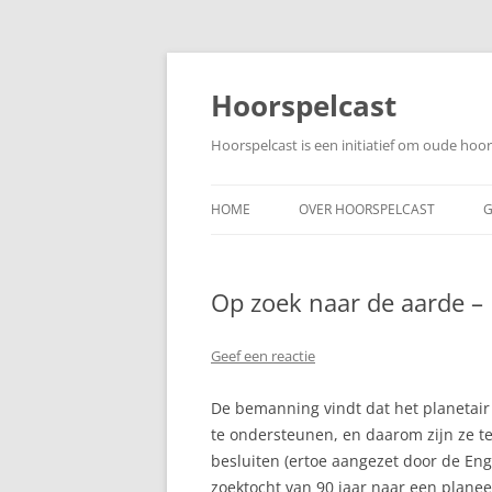
Ga
naar
de
Hoorspelcast
inhoud
Hoorspelcast is een initiatief om oude ho
HOME
OVER HOORSPELCAST
G
Op zoek naar de aarde – 
Geef een reactie
De bemanning vindt dat het planetair s
te ondersteunen, en daarom zijn ze te
besluiten (ertoe aangezet door de Eng
zoektocht van 90 jaar naar een planee