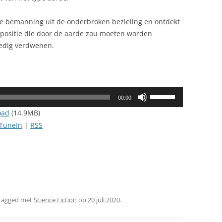
de bemanning uit de onderbroken bezieling en ontdekt
 positie die door de aarde zou moeten worden
ledig verdwenen.
Gebruik
00:00
Omhoog/Omlaag
oad
(14.9MB)
pijltoetsen
TuneIn
|
RSS
om
het
volume
te
verhogen
of
tagged met
Science Fiction
op
20 juli 2020
.
te
verlagen.