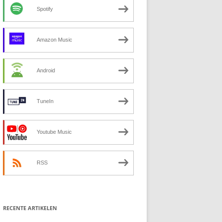
Spotify
Amazon Music
Android
TuneIn
Youtube Music
RSS
RECENTE ARTIKELEN