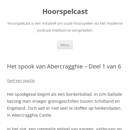
Ga
naar
Hoorspelcast
de
inhoud
Hoorspelcast is een initiatief om oude hoorspelen via het moderne
podcast medium te verspreiden.
Menu
Het spook van Abercragghie – Deel 1 van 6
Geef een reactie
Het spookgeval begint als een borderballad. In zo’n ballade
bezong men vroeger grensgeschillen tussen Schotland en
Engeland. Toch valt er niet veel te stoffen op heldendaden
in Abercragghie Castle.
In het slot, een rommelig geheel van gangen, valdeuren en