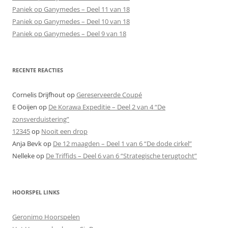
Paniek op Ganymedes – Deel 11 van 18
Paniek op Ganymedes – Deel 10 van 18
Paniek op Ganymedes – Deel 9 van 18
RECENTE REACTIES
Cornelis Drijfhout
op
Gereserveerde Coupé
E Ooijen
op
De Korawa Expeditie – Deel 2 van 4 “De
zonsverduistering”
12345
op
Nooit een drop
Anja Bevk
op
De 12 maagden – Deel 1 van 6 “De dode cirkel”
Nelleke
op
De Triffids – Deel 6 van 6 “Strategische terugtocht”
HOORSPEL LINKS
Geronimo Hoorspelen