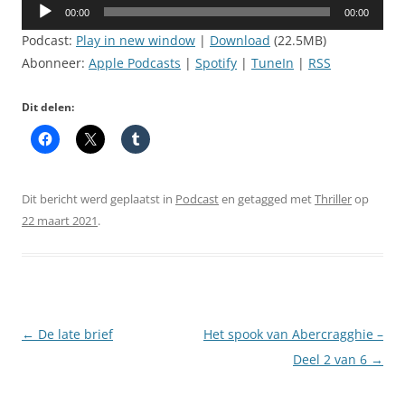
Audiospeler
00:00
00:00
Podcast:
Play in new window
|
Download
(22.5MB)
Abonneer:
Apple Podcasts
|
Spotify
|
TuneIn
|
RSS
Dit delen:
Dit bericht werd geplaatst in
Podcast
en getagged met
Thriller
op
22 maart 2021
.
Berichtnavigatie
←
De late brief
Het spook van Abercragghie –
Deel 2 van 6
→